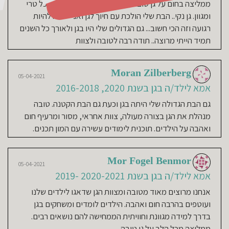
ממליצה בחום על גן טובה.. גן מצויין עם צוות אוהב.. אוכל טרי
ומגוון. גן נקי.. הבת שלי הולכת עם חיוך לגן ואני יכולה להיות
רגועה וזה הכי חשוב... גם הגדולים שלי היו בגן ולאורך כל השנים
תמיד הייתי מרוצה.. תודה רבה לטובה ולצוות
Moran Zilberberg
05-04-2021
אמא לילד/ה בגן בשנת 2020, 2016-2018
גם הבת הגדולה שלי היתה בגן וכעת גם הבת הקטנה. טובה
מנהלת את הגן בצורה מעולה, צוות אחראי, מסור ומרעיף חום
ואהבה על הילדים. תוכנית לימודים עשירה עם המון תכנים.
Mor Fogel Benmor
05-04-2021
אמא לילד/ה בגן בשנת 2020-2021 -2019
אנחנו מרוצים מאוד מטובה ומצוות הגן שדאגו לילדים שלנו
ועוטפים בהרבה חום ואהבה. הילדים לומדים ומשחקים בגן
בדרך למידה מגוונת וחוויתית הממחישה להם נושאים רבים.
ממליצה מכל הלב על גן טובה.