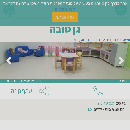
צור קשר עם
גן טובה
אתר בדרך לגן משתמש בעוגיות על מנת לשפר את חוויית השימוש. לחיצה לקריאת
תנאי השימוש
אני מאשר/ת
פשו
גן טובה
ן
חיפוש גן ילדים
/
גני ילדים בפתח תקווה
/ גן טובה
לדים
צת
לינו
אני מעונין שהודעה זו תישלח לגנים נוספים באזור
גן פרטי
חייה פינשטיין 1, פתח תקווה
תבו
אני מאשר/ת קבלת ניוזלטרים ודיוור מהאתר
שתף גן זה
וות
מספר
גילאים:
0.3 עד 3.0
עת
קבוצות
בגן:
יחס אנשי צוות - ילדים:
1:5
3
מספר
וסיפו
ילדים
בכל
קבוצה