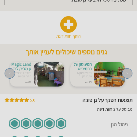
הוסף חוות דעת
גנים נוספים שיכולים לעניין אותך
הפעוטון של
Magic Land
כרמיטוש
גן מג'יק לנד
>
<
רפאל איתן 6
יהודה לייב פינסקר 54
פתח תקווה
פתח תקווה
371 מטר
621 מטר
תוצאות הסקר על גן טובה
5.0
מבוסס על 3 חוות דעת
ניהול הגן