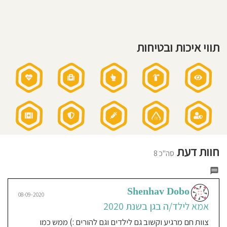
חוסגן
דיניות
תווי איכות ובטיחות
רטיות
קנון
אתר
Nitzan Yudovitch
חוות דעת
12-08-2020
סה"כ 8
אמא לילד/ה בגן בשנת 2018-
2020
Shenhav Dobo
הבת שלי סיימה עכשיו יותר משנתיים בגן
08-09-2020
הפינוקייה, בכל הזמן הזה היתה מאושרת
אמא לילד/ה בגן בשנת 2020
להגיע לגן, שנתן לה ים תשומת לב, דאגה
צוות חם מרגיע וקשוב גם לילדים וגם להורים :) ממש כמו