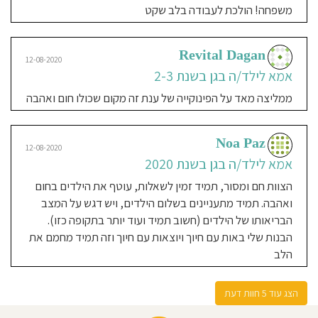
והכי חשוב אהבה. לכן ברור שבחרתי בגן
משפחה! הולכת לעבודה בלב שקט
הזה גם עבור בני הצעיר!אני יודעת שהוא
יקבל חום, טיפוח והגנה. ממליצה מאוד
מאוד לכל הורה.
Revital Dagan
12-08-2020
אמא לילד/ה בגן בשנת 2-3
ממליצה מאד על הפינוקייה של ענת זה מקום שכולו חום ואהבה
02-03-2020
Roni Kedar Shnizer
אמא לילד/ה בגן בשנת 2018-
Noa Paz
12-08-2020
2020
אמא לילד/ה בגן בשנת 2020
גן מהמם מלא חום ואהבה. מומלץ בחום
הצוות חם ומסור, תמיד זמין לשאלות, עוטף את הילדים בחום
ואהבה. תמיד מתעניינים בשלום הילדים, ויש דגש על המצב
הבריאותו של הילדים (חשוב תמיד ועוד יותר בתקופה כזו).
01-03-2020
הבנות שלי באות עם חיוך ויוצאות עם חיוך וזה תמיד מחמם את
דקלה בן חמו חדריאן
הלב
אמא לילד/ה בגן בשנת 2019-
2020
הצג עוד 5 חוות דעת
זה לא גן זו משפחה אחת חמה. שלושת