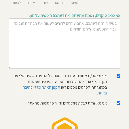
מעולה
טוב מאד
טוב
שיפור
לא טוב
חוסגן
אמא/אבא יקרים, נשמח שתשתפו את דעתכם האישית על הגן:
דיניות
רטיות
קנון
אתר
אני מאשר/ת שחוות דעת זו מבוססת על החוויה האישית שלי עם
הגן וכי אני אחראי/ת לנכונות המידע והפרטים שמסרתי
במסגרתה. לפרטים נוספים ראו
תקנון האתר וכללי כתיבה
באתר
.
אני מאשר/ת קבלת ניוזלטרים ודיוור פרסומות מהאתר