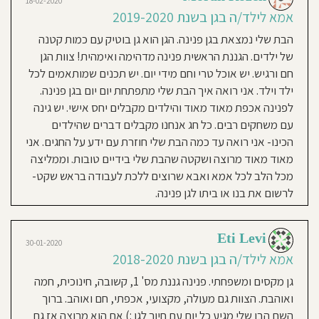
18-02-2020
ברוח
של
חוסגן
אמא לילד/ה בגן בשנת 2019-2020
הגן של פנינה הוא גן מקסים ! פנינה גננת
פעם
עם
הקשבה
מדהימה , קשובה לילדים ולהורים,דואגת
הבת שלי נמצאת בגן פנינה. הגן הוא גן בוטיק עם כמות קטנה
מלאה
לילד.
דיניות
כל בוקר שהילדים יכנסו בכיף בשלווה
קבוצות
של ילדים. הגננת הראשית פנינה מדהימה ואימהית! צוות הגן
קטנות
עם
ובחיוך.הצוות מסור וקשוב לילדים.הגן נקי
חם ורגיש. יש אוכל טרי וחם מידי יום. יש תכנים שמותאמים לכל
רטיות
נגיעה
בפרט.
ומסודר,החוגים מעשירים את הידע של
גננת
ילד וילד. אני רואה איך הבת שלי מתפתחת יום יום בגן פנינה.
עם
הילדים.רואים כל בוקר שכיף לילד ללכת
תואר
לפנינה אכפת מאוד מאוד והילדים מקבלים יחס אישי. יש גינה
קנון
ראשון
בחינוך,
לגן.
עם משחקים רבים. כל חג אנחנו מקבלים דברים שהילדים
ותק
וניסיון
אתר
מקצועי
הכינו- אני רואה עד כמה הבת שלי חוזרת עם ידע על החגים. אני
רב.
מאוד מאוד מרוצה ושקטה שהבת שלי בידיים טובות. וממליצה
Einat Kahlon
05-11-2019
מכל הלב לכל אמא ואבא שרוצים ללכת לעבודה בראש שקט-
אמא לילד/ה בגן בשנת 2019
לרשום את בנו או ביתו לגן פנינה.
פנינה גננת דואגת מסורה קשובה,
עניינית, קולטת את הילדים. היא כמו הגן
Eti Levi
שהיה לנו כשהיינו קטנים. אני מרגישה
30-01-2020
אמא לילד/ה בגן בשנת 2018-2020
בטוחה בגן. הצוות מסור ונהדר לילדים.
הילד הולך בחיוך לגן ואני מקבלת אותו
גן מקסים ומשפחתי. פנינה גננת מס' 1, קשובה, חינוכית, חמה
נקי ומסודר אני מאוד ממליצה על הגן של
ואוהבת. הצוות גם מעולה, מקצועי, אכפתי, חם ואוהב. ברוך
פנינה! ללא ספק!!
השם הבן שלי מגיע כל יום עם חיוך לגן :) אם הוא מרוצה אז גם