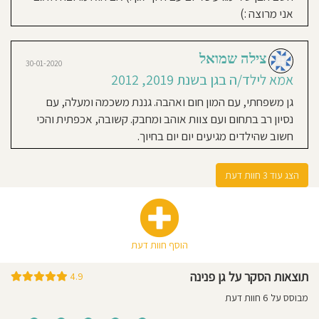
אני מרוצה :)
03-11-2019
צילה שמואל
Orit Tachan Yochpaz
30-01-2020
אמא לילד/ה בגן בשנת 2019
אמא לילד/ה בגן בשנת 2019, 2012
ממליצה בחום על הגן, פנינה מדהימה,
גן משפחתי, עם המון חום ואהבה. גננת משכמה ומעלה, עם
מפנקת חמה ודואגת, איכפתית וקשובה
נסיון רב בתחום ועם צוות אוהב ומחבק. קשובה, אכפתית והכי
מאוד. ומאוד אחראית ! בגן יש לילדים
חשוב שהילדים מגיעים יום יום בחיוך.
אוכל ביתי, חוגים. לומדים עם פנינה על
כל החגים , עונות, סיפורים, מסיבות..
הצג עוד 3 חוות דעת
והכי חשוב הילדים הולכים בשמחה
ובאהבה לגן.
הוסף חוות דעת
תוצאות הסקר על גן פנינה
4.9
מבוסס על 6 חוות דעת