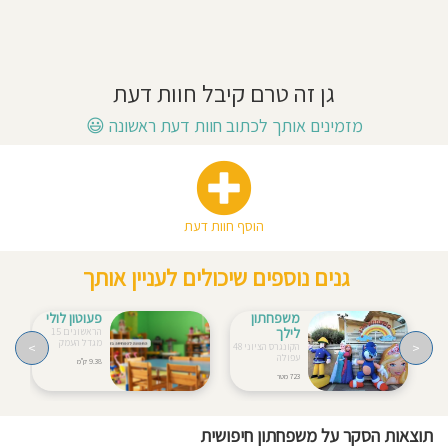
חוסגן
דיניות
גן זה טרם קיבל חוות דעת
רטיות
מזמינים אותך לכתוב חוות דעת ראשונה
😃
קנון
אתר
הוסף חוות דעת
גנים נוספים שיכולים לעניין אותך
משפחתון
פעוטון לולי
לילך
הראשונים 15
מגדל העמק
>
<
הקונגרס הציוני 48
עפולה
9.38 ק"מ
723 מטר
תוצאות הסקר על משפחתון חיפושית