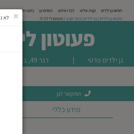
חפשו גן ילדים
קצת עלינו
דברו איתנו
הוסיפו גן
כתבו חוות דעת
מגזי
סגירה
לא ני
חיפוש גן ילדים
/
גני ילדים בבאר שבע
/ פעוטון לי לה לו
פעוטון לי לה
גן ילדים פרטי
|
רגר 49, באר שבע
התקשר לגן
מידע כללי