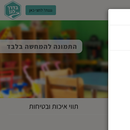
גננת? לחצי כאן
ר
תווי איכות ובטיחות