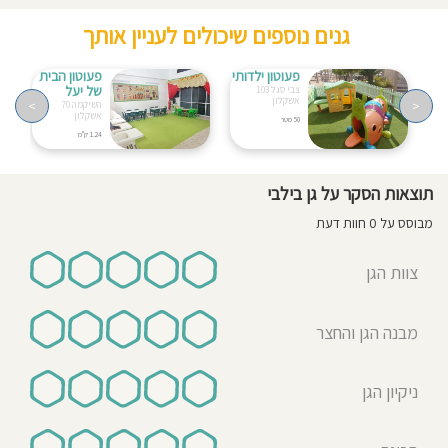
גנים נוספים שיכולים לעניין אותך
פעוטון ילדותי
פעוטון הבית
של יעל
צבי סגל 103
אשקלון
>
<
השיקמה 70
אשקלון
50 מטר
1.24 ק"מ
תוצאות הסקר על גן בילבי
מבוסס על 0 חוות דעת
צוות הגן
מבנה הגן והחצר
ניקיון הגן