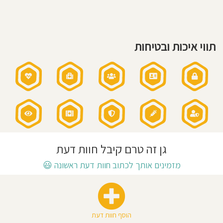
הגן:
7:00
חוסגן
-
17:00
שעות
פעילות
דיניות
בשישי:
7:00
תווי איכות ובטיחות
-
רטיות
12:30
\
ערבי
חג
עד
קנון
12:00
אתר
גן זה טרם קיבל חוות דעת
מזמינים אותך לכתוב חוות דעת ראשונה
😃
הוסף חוות דעת