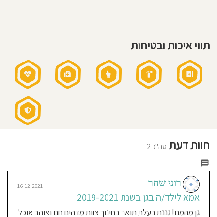
וחצי
חוסגן
עד
שלוש
וחצי
דיניות
גישה
תווי איכות ובטיחות
חינוכית:
רטיות
מונטסורית
חוגים
בגן:
חוג
קנון
טבע
וחוג
התעמלות
אתר
תזונה:
בישול
טרי
בגן
שעות
פעילות
הגן:
07:30-
17:00
חוות דעת
סה"כ 2
שעות
פעילות
בשישי:
07:30-
12:30
אני
רוני שחר
16-12-2021
מאמין:
אמא לילד/ה בגן בשנת 2019-2021
גישה
חינוכית:
ברוח
גן מהמם! גננת בעלת תואר בחינוך צוות מדהים חם ואוהב אוכל
מונטסורי