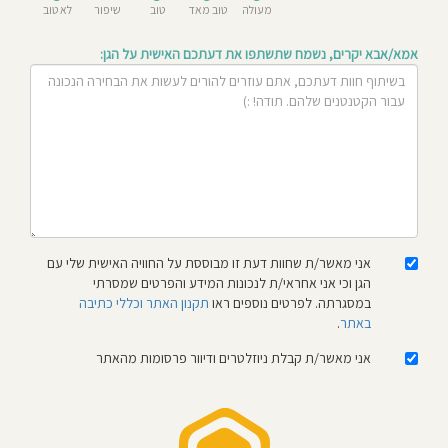
מעולה
טוב מאד
טוב
שיפור
לא טוב
חוסגן
אמא/אבא יקרים, נשמח שתשתפו את דעתכם האישית על הגן:
דיניות
רטיות
קנון
אתר
אני מאשר/ת שחוות דעת זו מבוססת על החוויה האישית שלי עם
הגן וכי אני אחראי/ת לנכונות המידע והפרטים שמסרתי
במסגרתה. לפרטים נוספים ראו
תקנון האתר וכללי כתיבה
באתר
.
אני מאשר/ת קבלת ניוזלטרים ודיוור פרסומות מהאתר