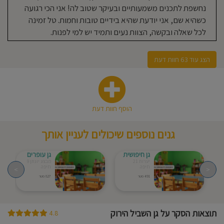
נחשפת לתכנים משמעותיים ובעיקר שטוב לה! אני הכי רגועה
בשמחה בבוקר ויוצאת בשמחה
כשהיא שם, אני יודעת שהיא בידיים טובות וחמות. טל זמינה
בצהריים. מרוצים מהניהול של הגן
לכל שאלה ובקשה, הצוות נעים ותמיד יש למי לפנות.
ומאופן התקשורת עם ההורים.
הצג עוד 63 חוות דעת
ספיר אבידר
16-08-2024
אמא לילד/ה בגן בשנת 1
הבת שלי הייתה בגן השביל הירוק
המדהים. הגננת מושלמת ומהממת
הוסף חוות דעת
מקבלת את הילדים בחיוך מתייחסת
לכל אחד. הגננת משקיעה רואים את זה
גנים נוספים שיכולים לעניין אותך
באיך שהגן נראה ומקושט במפגשים,
בימי הולדת, בשולחנות יצירה וסדנה.
גן חיפושית
גן עופרים
יערות 21
מבצע יונתן 9
הצוות הגן קשוב ומסור לעבודתו אני
חיפה
חיפה
>
<
491 מטר
827 מטר
ממליצה בחום על גן השביל הירוק
יערה
תוצאות הסקר על גן השביל הירוק
4.8
16-08-2024