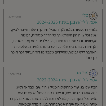
לילד שלו.
2024
אלה הייתה בגן מגיל חצי שנה בקבוצה
טלי
22-07-2025
של התינוקות ובהמשך עלתה לגן
אמא לילד/ה בגן בשנת 2024-2025
הגדולים, בכל שלב בדרך הייתי רגועה
וסמוכה שהיא בידיים טובות ואוהבות
בנותיי התאומות נכנסו לגן "השביל הירוק" השנה. חייבת לציין,
וכשצריך מנחמות. תמיד יצאה ונכנסה
שטל וכל צוות הגן היומלאורך כל הדרך מסורות, זמינות,
מחוייכת ושמחה. במהלך השנים העבירן
מקצועיות והכי חשוב מבחינתי, היו לילדים אמא ןאבט שניים,
פעילויות והצגות מותאמות גיל ולשיפור
הגן היווה עבורם בית שני וכל זאת בזכות הנתינה באינסופית
המיומנות המוטוריות והשפתיות בכיף.
והאהבה ללא גבולות שהילדים מקבלים! דור העתיד זכה וזוכה
הצוות נהדר ,מיומן ואוהב ! טל תמיד
בגן כזה!
זמינה לשאלות ונותנת מענה ופתרון.
עדי נס
16-08-2024
ליאור לזר
אמא לילד/ה בגן בשנת 2022-2024
16-08-2024
אמא לילד/ה בגן בשנת 2023-
הבת שלי בגן עוד מהתינוקיה מגיל 7 חודשים. כבר אז ראינו
2024
כמה אוהבת להיות שם, והשנה בקבוצה של הצעירים היא
מגיעה כל בוקר בכיף, וגם לא רוצה ללכת משם כשבאים לקחת
מרוצים מאוד מהגן. התקשורת עם
אותה! אני רואה איך היא מתפתחת בגן, לומדת עצמאות,
הצוות נעימה וחיובית והבת שלנו נכנסת