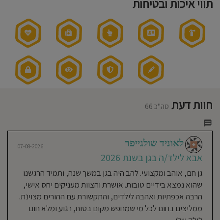
תווי איכות ובטיחות
חוסגן
דיניות
רטיות
קנון
אתר
נעמה
חוות דעת
16-08-2024
סה"כ 66
אמא לילד/ה בגן בשנת 2022-
2024
לאוניד שולגייפר
הבן שלי הלך לגן בשמחה, נראה שטוב
07-08-2026
לו בגן, הצוות אוהב ומחבק את הילדים.
אבא לילד/ה בגן בשנת 2026
גן חם, אוהב ומקצועי. להב היה בגן במשך שנה, ותמיד הרגשנו
שהוא נמצא בידיים טובות. אושרת והצוות מעניקים יחס אישי,
16-08-2024
הרבה אכפתיות ואהבה לילדים, והתקשורת עם ההורים מצוינת.
נאטליה יודקביץ צלקה
ממליצים בחום לכל מי שמחפש מקום בטוח, רגוע ומלא חום
אמא לילד/ה בגן בשנת 2021-