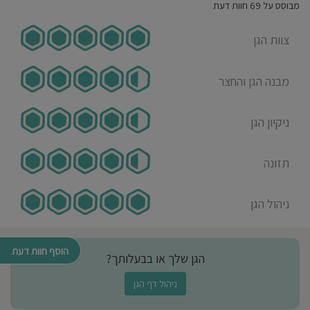
אמא לילד/ה בגן בשנת 2023-
מבוסס על 69 חוות דעת
2024
צוות הגן
שלושת בנותיי גדלו בתינוקייה ובגן
השביל הירוק, צוות של מדהימות,
חמות, קשובות, הרגיש שהן חלק
מבנה הגן והחצר
מהמשפחה שלנו, הרגשתי שהיחדות
שלי נמצאות בידיים הכי טובות שיש
ניקיון הגן
איתי פרבשטיין
16-08-2024
תזונה
אבא לילד/ה בגן בשנת 2023-
2024
ניהול הגן
תודה ענקית לכל הצוות, על התמיכה
והביטחון הרב שנתתם למי. שלנו ולנו
ההורים. בהצלחה רבה וחופשה נעימה.
הוסף חוות דעת
הגן שלך או בבעלותך?
ניהול דף הגן
נופר הלסט
16-08-2024