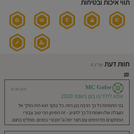
תווי איכות ובטיחות
חוסגן
דיניות
רטיות
קנון
אתר
חוות דעת
20-08-2020
סה"כ 4
Yasmin Farhadian
אמא לילד/ה בגן בשנת 2019-
2020
MC Gofer
25-08-2020
אמא לילד/ה בגן בשנת 2020
הגעתי לגן מלאת חששות, בתקופה
מלחיצה שבה מכל עבר שומעים על גננות
בני התפתח כל כך הרבה בגן הזה. כל בוקר הוא היה הולך אל
מתעללות. לשמחתי נתקלתי בהפך
העגלה שלו ושמח כל כך להגיע - זה הסימן הכי טוב עבורי.
המוחלט. מאושרת שזכיתי בלירון ויוסי
המתקנים מדהימים עם חצר יפה וג'ימבורי בפנים. ממליץ בחום.
שיגדלו איתי את הילד שלי. האהבה
שלהם לילדים ענקית, מרגיש כמו לשלוח