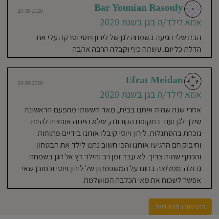
Bar Younian Rasouly
את הילד למשפחה ולא לעסק. חזר
20-08-2020
הביתה בכל יום שמח, נקי ושבע. הלך לגן
אמא לילד/ה בגן בשנת 2020
כל יום בשמחה. מחכה כבר לשלוח גם את
הבת שלי הגיעה בשמחה לגן של לירון ויוסי וטרקה עלי את
הילדים הבאים. :)
הדלת כל יום. עשתה כיף וקבלה הרבה אהבה
Efrat Meidan
20-08-2020
אמא לילד/ה בגן בשנת 2020
אחרי שנה שהיה איתנו בבית, מאד חששתי מהפעם הראשונה
שילך לגן ועוד בתקופת הקורונה, שלא הייתה אופציה להיות
נוכחת בהסתגלות. לירון ויוסי קיבלו אותנו בידיים פתוחות
וחיבוק חם הרגיעו אותנו והכי חשוב נתנו לילד את הבטחון
והכתף שהיה צריך. לא עבר זמן רב והילד רץ אל הגן בשמחה
גדולה. ממליצה בחום על המשפחתון של לירון ויוסי וכמובן שאי
אפשר לשכוח את פאי הכלבה המושלמת.
הצג עוד 1 חוות דעת