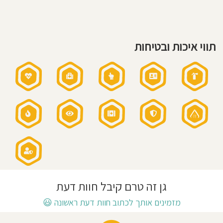
בסיס
יומיומי
חוסגן
שעות
פעילות
הגן:
7:30-
דיניות
16:45
תווי איכות ובטיחות
שעות
רטיות
פעילות
בשישי:
7:30-
11:45
כל
קנון
שישי
אני
אתר
מאמין:
גישה
חינוכית:
רגיל
גן זה טרם קיבל חוות דעת
מזמינים אותך לכתוב חוות דעת ראשונה
😃