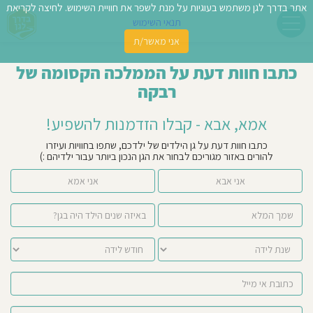
אתר בדרך לגן משתמש בעוגיות על מנת לשפר את חוויית השימוש. לחיצה לקריאת
תנאי השימוש
אני מאשר/ת
פשו
כתבו חוות דעת על הממלכה הקסומה של
ן
רבקה
לדים
אמא, אבא - קבלו הזדמנות להשפיע!
צת
כתבו חוות דעת על גן הילדים של ילדכם, שתפו בחוויות ועיזרו
להורים באזור מגוריכם לבחור את הגן הנכון ביותר עבור ילדיהם :)
לינו
אני אבא
אני אמא
תבו
וות
עת
וסיפו