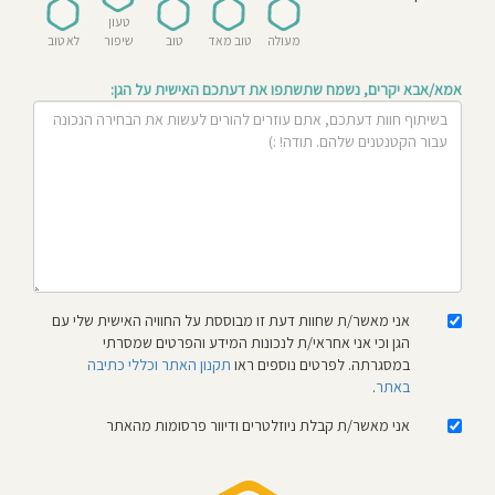
חוסגן
טעון
מעולה
טוב מאד
טוב
שיפור
לא טוב
דיניות
אמא/אבא יקרים, נשמח שתשתפו את דעתכם האישית על הגן:
רטיות
קנון
אתר
אני מאשר/ת שחוות דעת זו מבוססת על החוויה האישית שלי עם
הגן וכי אני אחראי/ת לנכונות המידע והפרטים שמסרתי
במסגרתה. לפרטים נוספים ראו
תקנון האתר וכללי כתיבה
באתר
.
אני מאשר/ת קבלת ניוזלטרים ודיוור פרסומות מהאתר