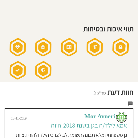
בישול
טרי
חוסגן
בגן
שעות
פעילות
הגן:
דיניות
07:00-
17:00
תווי איכות ובטיחות
רטיות
שעות
פעילות
בשישי:
07:00-
13:00
קנון
אני
אתר
מאמין:
גישה
חינוכית:
גן
בזרימת
פעילות
חוות דעת
סה"כ 3
Mor Avneri
15-11-2019
אמא לילד/ה בגן בשנת 2018-הווה
גן משפחתי ומלא תבונה תשומת לב לצרכי הילד ולהוריו. צוות