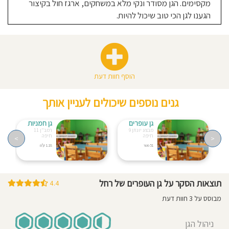
מקסימים. הגן מסודר ונקי מלא במשחקים, ארגז חול בקיצור
הגענו לגן הכי טוב שיכול להיות.
הוסף חוות דעת
גנים נוספים שיכולים לעניין אותך
גן עופרים
גן חמניות
מבצע יונתן 9
רמב"ן 11
חיפה
חיפה
>
<
51 מטר
1.18 ק"מ
תוצאות הסקר על גן העופרים של רחל
4.4
מבוסס על 3 חוות דעת
ניהול הגן