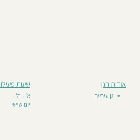
מבוסס
אודות הגן
שעות פעילות
גן
על
0
זה
גן עירייה
א' - ה' -
חוות
טרם
יום שישי -
דעת
קיבל
חוות
דעת
מזמינים