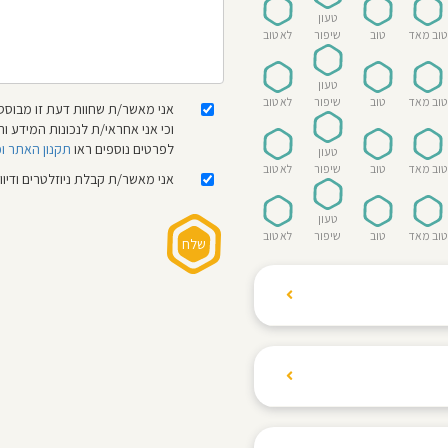
טעון
טוב מאד
טוב
שיפור
לא טוב
טעון
טוב מאד
טוב
שיפור
לא טוב
אני מאשר/ת שחוות דעת זו מבוססת
וכי אני אחראי/ת לנכונות המידע
לפרטים נוספים ראו
תקנון האתר ו
טעון
טוב מאד
טוב
שיפור
לא טוב
אני מאשר/ת קבלת ניוזלטרים ודיו
טעון
טוב מאד
טוב
שיפור
לא טוב
ת הגולשים לשתף רשמים
ם האישי ביחס לגני
והוגנת, ללא התלהמות,
קיצונית.
 הילדים! נעים להכיר,
 דברים העלולים לפגוע
מקום אחד את כל מה