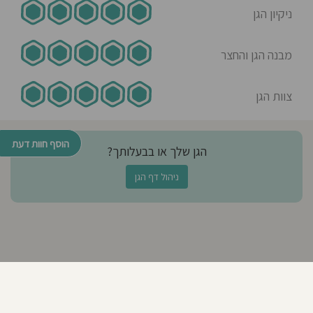
וכבוד
.
ניקיון הגן
דוגמא
אישית
כמבוגר
ופחות
ללמד,כי
הם
מבנה הגן והחצר
תמיד
מסתכלים
עלינו,גם
אם
העיניים
שלהם
צוות הגן
לא
ישירות
עלינו.
בעצם
כשהילד/ה
מקבל/ת
את
הוסף חוות דעת
הכלים
הגן שלך או בבעלותך?
והסביבה
המועילה
בבסיס
ניהול דף הגן
שלו
במסגרת
שנמצא/ת
בה
בית
או
גן
זה
נותן
לו
לקבל
את
עצמו
כפי
שהוא/היא
ולהרגיש
שייכ/ת
למקום
שנמצא/ת
בו