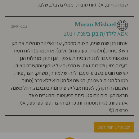
צריכים
2019
לזכור
שמחת חיים, אנרגיות טובות . ממליצה בלב שלם.
שהילד
אף
שתי הבנות שלי היו בגן של שני ואלינור.
פעם
לא
הגדולה היום בת 4 ובגן עירייה והייתה בגן
נגדינו,אלא
בעדו,בעד
Moran Mishael
הרצון
3 שנים מגיל שנה ועד 3.5, והקטנה היום
29-04-2019
שלו
ובעד
אמא לילד/ה בגן בשנת 2017
בת 2.5 ותסיים שנה שנייה בגן. צוות חם
מה
שהוא
חווה
ואוהב, אכפתי ומחבק. 3 קבוצות גיל
אנחנו בגן שנה שניה, הצוות מהמם, שני ואלינור מנהלות את הגן
כעת,לכן
התפקיד
כאשר לקבוצת גיל של הבוגרים זו גננת
שלנו
ויש 3 כיתות (תינוקיה, פעוטות וגדולים). אחת מהמנהלות תמיד
כמבוגרים
מוסמכת. חצר גדולה ומלאה במשחקים,
אחראיים
נמצאות מעבר לגננות בכיתות עצמן.. הגן ותיק ומנהלות הגן
להדריך
אותם
חדרים נעימים למשחק ולשינה. אוכל מזין
בעלות נסיון ולמרות זאת יש הרגשה של שיתוף והקשבה מצידן.
ולתת
לילדים
וטרי,מבשלים אותו כל בוקר. 2 מנהלות גן
כלים
יש שני חוגים בשבוע. מעבר לזה יש למידה, משחק, חצר, ציור.
איך
להתמודד,להסתדר
- שני ואלינור - שאכפת להם מהילדים
כמו כל הגנים בשכונה, הגישה אל הגן היא ללא רכב (מתוך
,להכיר
את
ומיישמות כל בקשה של ההורים (כמעט
הרגשות
השכונה הירוקה), לא נוח אבל יש פתרונות בסביבה.. החל משנה
של
כל בקשה) נותנים לילדים 2 חוגים בשבוע
עצמו/ה,לקבל
הבאה הגן יהיה מחוסגן. כיתת הפעוטות והבוגרים מאד
אותם
לתת
- תנועה ומוסיקה. אני שקטה במהלך היום
אסטטיות, נקיות ומסודרות. כך גם החצר. טפו טפו טפו, אני
להם
מקום
שהבנות שלי בידיים טובות.
,לנהל
מרוצה 😊
אותם
ולדעת
להשתלב
גם
מבחינה
חברתית
הצג עוד 2 חוות דעת
בלי
לרצות
אף