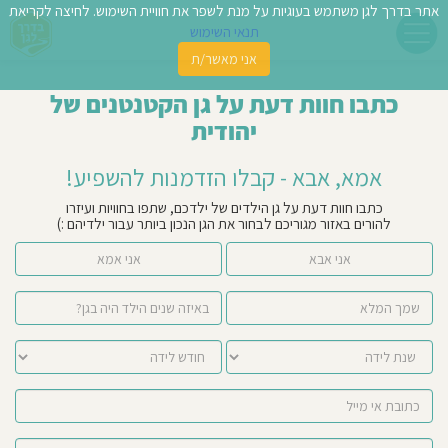
אתר בדרך לגן משתמש בעוגיות על מנת לשפר את חוויית השימוש. לחיצה לקריאת
תנאי השימוש
אני מאשר/ת
פשו
כתבו חוות דעת על גן הקטנטנים של
ן
יהודית
לדים
אמא, אבא - קבלו הזדמנות להשפיע!
צת
כתבו חוות דעת על גן הילדים של ילדכם, שתפו בחוויות ועיזרו
להורים באזור מגוריכם לבחור את הגן הנכון ביותר עבור ילדיהם :)
לינו
אני אבא
אני אמא
תבו
וות
עת
וסיפו