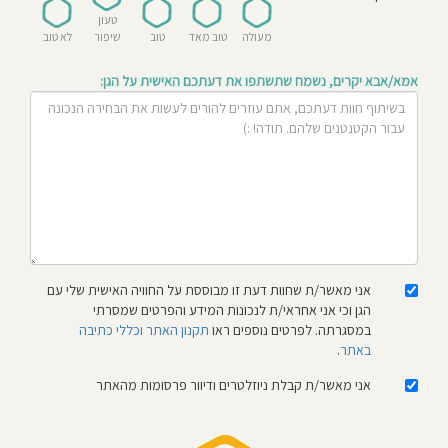
חוסגן
טעון
מעולה
טוב מאד
טוב
שיפור
לא טוב
דיניות
אמא/אבא יקרים, נשמח שתשתפו את דעתכם האישית על הגן:
רטיות
קנון
אתר
אני מאשר/ת שחוות דעת זו מבוססת על החוויה האישית שלי עם
הגן וכי אני אחראי/ת לנכונות המידע והפרטים שמסרתי
במסגרתה. לפרטים נוספים ראו
תקנון האתר וכללי כתיבה
באתר
.
אני מאשר/ת קבלת ניוזלטרים ודיוור פרסומות מהאתר