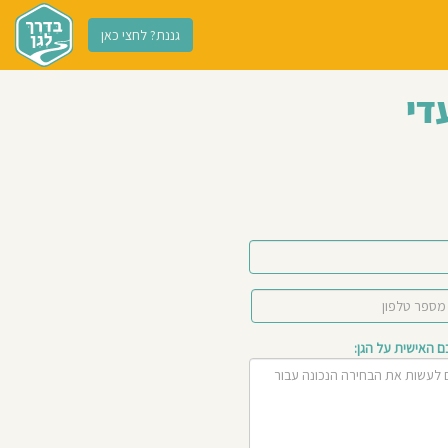
גננת? לחצי כאן
די
האישית על הגן: