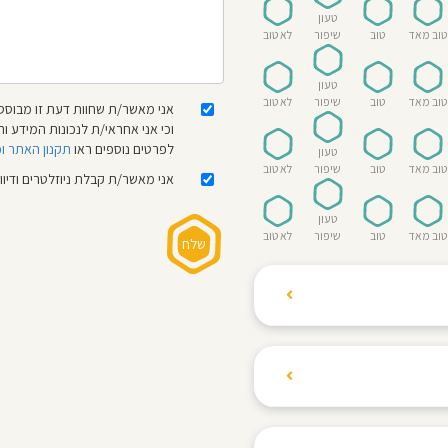
טעון
טוב מאד
טוב
שיפור
לא טוב
טעון
טוב מאד
טוב
שיפור
לא טוב
אני מאשר/ת שחוות דעת זו מבוססת
וכי אני אחראי/ת לנכונות המידע
לפרטים נוספים ראו
תקנון האתר ו
טעון
טוב מאד
טוב
שיפור
לא טוב
אני מאשר/ת קבלת ניוזלטרים ודיו
טעון
טוב מאד
טוב
שיפור
לא טוב
ת הגולשים לשתף רשמים
ם האישי ביחס לגני
והוגנת, ללא התלהמות,
קיצונית.
 הילדים! נעים להכיר,
 דברים העלולים לפגוע
מקום אחד את כל מה