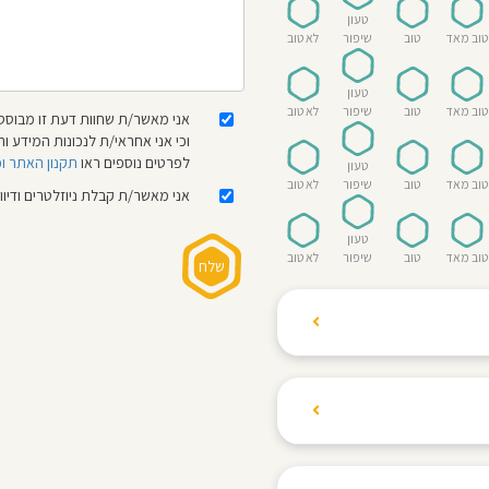
טעון
טוב מאד
טוב
שיפור
לא טוב
טעון
טוב מאד
טוב
שיפור
לא טוב
אני מאשר/ת שחוות דעת זו מבוססת
וכי אני אחראי/ת לנכונות המידע
לפרטים נוספים ראו
תקנון האתר ו
טעון
טוב מאד
טוב
שיפור
לא טוב
אני מאשר/ת קבלת ניוזלטרים ודיו
טעון
טוב מאד
טוב
שיפור
לא טוב
ת הגולשים לשתף רשמים
ם האישי ביחס לגני
והוגנת, ללא התלהמות,
קיצונית.
 הילדים! נעים להכיר,
 דברים העלולים לפגוע
מקום אחד את כל מה