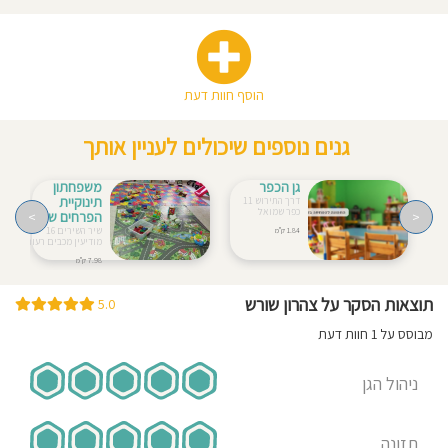
הוסף חוות דעת
גנים נוספים שיכולים לעניין אותך
גן הכפר
משפחתון
תינוקיית
דרך התירוש 11
כפר שמואל
<
הפרחים שלנו
>
שיר השירים 16
1.84 ק"מ
מודיעין מכבים רעות
7.98 ק"מ
תוצאות הסקר על צהרון שורש
5.0
מבוסס על 1 חוות דעת
ניהול הגן
תזונה