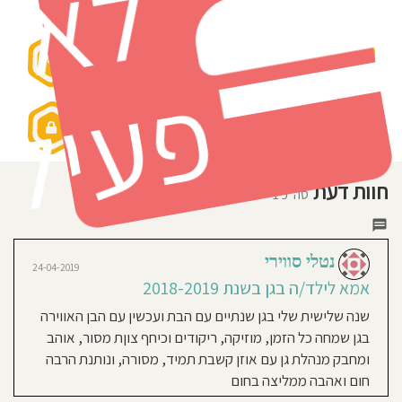
ל
תווי איכות ובטיחות
מאמין:
חוסגן
גישה
חינוכית:
השיטה
דיניות
המונטסורית
פ
רטיות
קנון
אתר
חוות דעת
סה"כ 1
נטלי סווירי
24-04-2019
אמא לילד/ה בגן בשנת 2018-2019
שנה שלישית שלי בגן שנתיים עם הבת ועכשין עם הבן האווירה
בגן שמחה כל הזמן, מוזיקה, ריקודים וכיחף צוןת מסור, אוהב
ומחבק מנהלת גן עם אוזן קשבת תמיד, מסורה, ונותנת הרבה
חום ואהבה ממליצה בחום