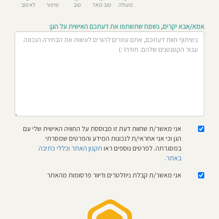
מעולה
טוב מאד
טוב
שיפור
לא טוב
חוסגן
אמא/אבא יקרים, נשמח שתשתפו את דעתכם האישית על הגן:
דיניות
רטיות
קנון
אתר
אני מאשר/ת שחוות דעת זו מבוססת על החוויה האישית שלי עם
הגן וכי אני אחראי/ת לנכונות המידע והפרטים שמסרתי
במסגרתה. לפרטים נוספים ראו
תקנון האתר וכללי כתיבה
באתר
.
אני מאשר/ת קבלת ניוזלטרים ודיוור פרסומות מהאתר