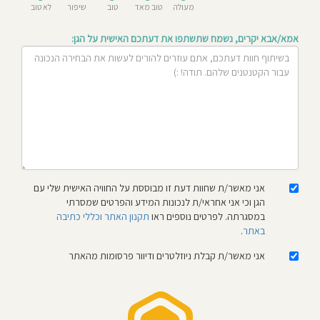
מעולה
טוב מאד
טוב
שיפור
לא טוב
חוסגן
אמא/אבא יקרים, נשמח שתשתפו את דעתכם האישית על הגן:
דיניות
רטיות
קנון
אתר
אני מאשר/ת שחוות דעת זו מבוססת על החוויה האישית שלי עם
הגן וכי אני אחראי/ת לנכונות המידע והפרטים שמסרתי
במסגרתה. לפרטים נוספים ראו
תקנון האתר וכללי כתיבה
באתר
.
אני מאשר/ת קבלת ניוזלטרים ודיוור פרסומות מהאתר