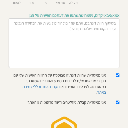
מעולה
טוב מאד
טוב
שיפור
לא טוב
חוסגן
אמא/אבא יקרים, נשמח שתשתפו את דעתכם האישית על הגן:
דיניות
רטיות
קנון
אתר
אני מאשר/ת שחוות דעת זו מבוססת על החוויה האישית שלי עם
הגן וכי אני אחראי/ת לנכונות המידע והפרטים שמסרתי
במסגרתה. לפרטים נוספים ראו
תקנון האתר וכללי כתיבה
באתר
.
אני מאשר/ת קבלת ניוזלטרים ודיוור פרסומות מהאתר