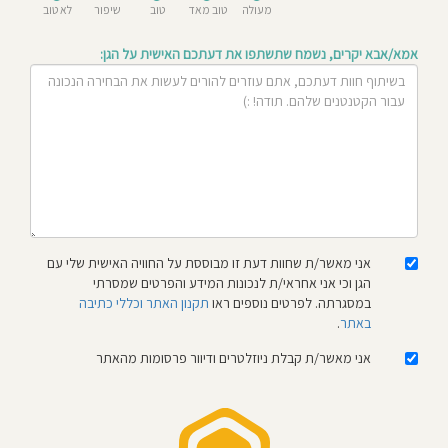
מעולה
טוב מאד
טוב
שיפור
לא טוב
חוסגן
אמא/אבא יקרים, נשמח שתשתפו את דעתכם האישית על הגן:
דיניות
רטיות
קנון
אתר
אני מאשר/ת שחוות דעת זו מבוססת על החוויה האישית שלי עם
הגן וכי אני אחראי/ת לנכונות המידע והפרטים שמסרתי
במסגרתה. לפרטים נוספים ראו
תקנון האתר וכללי כתיבה
באתר
.
אני מאשר/ת קבלת ניוזלטרים ודיוור פרסומות מהאתר