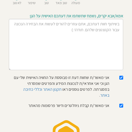
מעולה
טוב מאד
טוב
שיפור
לא טוב
חוסגן
אמא/אבא יקרים, נשמח שתשתפו את דעתכם האישית על הגן:
דיניות
רטיות
קנון
אתר
אני מאשר/ת שחוות דעת זו מבוססת על החוויה האישית שלי עם
הגן וכי אני אחראי/ת לנכונות המידע והפרטים שמסרתי
במסגרתה. לפרטים נוספים ראו
תקנון האתר וכללי כתיבה
באתר
.
אני מאשר/ת קבלת ניוזלטרים ודיוור פרסומות מהאתר