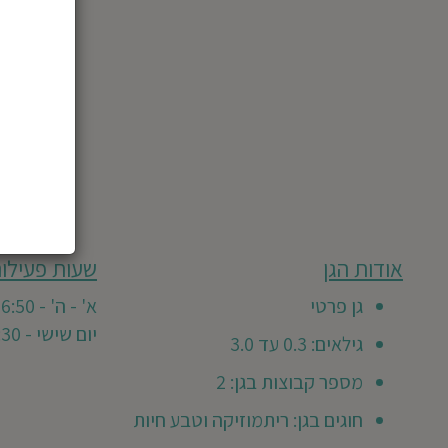
מבוסס
אודות הגן
שעות פעילות
גן
על
0
זה
גן פרטי
א' - ה' - 07:00-16:50
חוות
טרם
יום שישי - 07:00-12:30
דעת
גילאים: 0.3 עד 3.0
קיבל
חוות
מספר קבוצות בגן: 2
דעת
חוגים בגן: ריתמוזיקה וטבע חיות
מזמינים