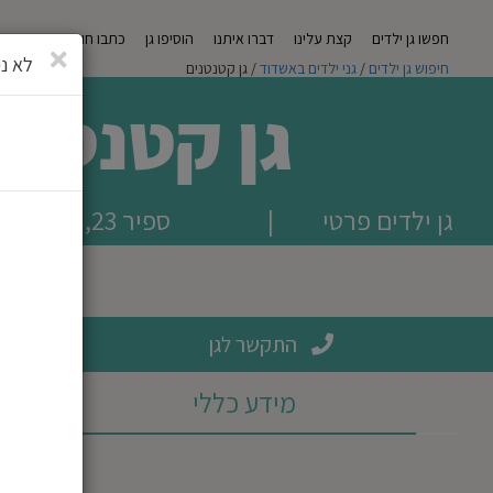
חפשו גן ילדים
קצת עלינו
דברו איתנו
הוסיפו גן
כתבו חוות דעת
מגזי
סגירה
לא ני
חיפוש גן ילדים
/
גני ילדים באשדוד
/ גן קטנטנים
גן קטנטני
גן ילדים פרטי
|
ספיר 23, אשדוד
התקשר לגן
מידע כללי