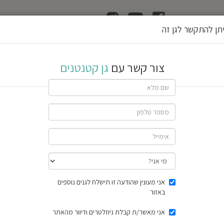
ן
הוצאת רשיון גן
תן להתקשר לגן זה
ם
צור קשר עם
גן קטנטנים
ג
ן
ל
א
ע
י
ל
שתף גן
פ
חוות דעת
תוצאות הסק
אני מעונין שהודעה זו תישלח לגנים נוספים
באזור
אני מאשר/ת קבלת ניוזלטרים ודיוור מהאתר