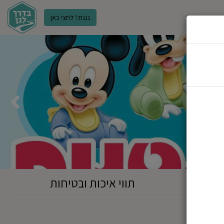
גננת? לחצי כאן
ר
תווי איכות ובטיחות