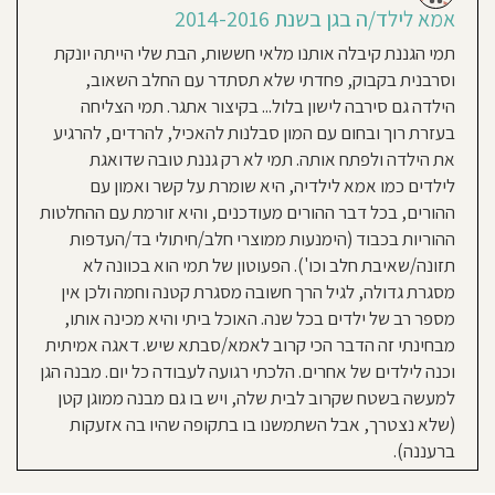
אמא לילד/ה בגן בשנת 2014-2016
תמי הגננת קיבלה אותנו מלאי חששות, הבת שלי הייתה יונקת
וסרבנית בקבוק, פחדתי שלא תסתדר עם החלב השאוב,
הילדה גם סירבה לישון בלול... בקיצור אתגר. תמי הצליחה
בעזרת רוך ובחום עם המון סבלנות להאכיל, להרדים, להרגיע
את הילדה ולפתח אותה. תמי לא רק גננת טובה שדואגת
לילדים כמו אמא לילדיה, היא שומרת על קשר ואמון עם
ההורים, בכל דבר ההורים מעודכנים, והיא זורמת עם ההחלטות
ההוריות בכבוד (הימנעות ממוצרי חלב/חיתולי בד/העדפות
תזונה/שאיבת חלב וכו'). הפעוטון של תמי הוא בכוונה לא
מסגרת גדולה, לגיל הרך חשובה מסגרת קטנה וחמה ולכן אין
מספר רב של ילדים בכל שנה. האוכל ביתי והיא מכינה אותו,
מבחינתי זה הדבר הכי קרוב לאמא/סבתא שיש. דאגה אמיתית
וכנה לילדים של אחרים. הלכתי רגועה לעבודה כל יום. מבנה הגן
למעשה בשטח שקרוב לבית שלה, ויש בו גם מבנה ממוגן קטן
(שלא נצטרך, אבל השתמשנו בו בתקופה שהיו בה אזעקות
ברעננה).