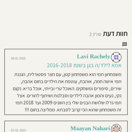
חוסגן
דיניות
רטיות
חוות דעת
סה"כ 2
קנון
אתר
Lavi Rachely
28-01-2019
אמא לילד/ה בגן בשנת 2016-2018
משפחתון תמי הוא משפחתון קטן, עם חצר פסטורלית, הגננת
תמי אישה חמה, אוהבת, עוטפת את הילדים בחום אהבה,
שירים, סיפורים ומשחקים. האוכל טרי ובייתי, אוכל בריא. נקום
נקי, נעים והמון אהבה לילדים וסבלנות ושיתוף להורים. אצל
תמי גדלו שלושת הבנים שלי בין השנים 2009 ועד 2018 תמי
זה משפחתון שהוא הכי קרוב לסבתא. ממליצה בחום !!!
Maayan Nahari
25-01-2019