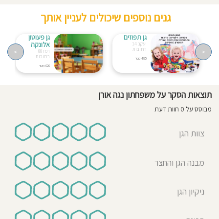
גנים נוספים שיכולים לעניין אותך
גן תפוזים
גן פעוטון
אלונקה
יעקב 14
רחובות
>
<
רמז 88
רחובות
485 מטר
626 מטר
תוצאות הסקר על משפחתון נגה אורן
מבוסס על 0 חוות דעת
צוות הגן
מבנה הגן והחצר
ניקיון הגן