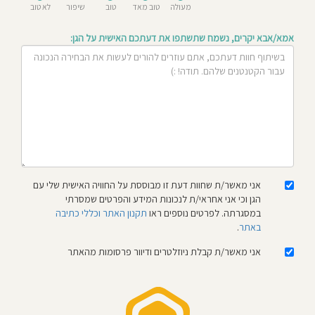
מעולה
טוב מאד
טוב
שיפור
לא טוב
חוסגן
אמא/אבא יקרים, נשמח שתשתפו את דעתכם האישית על הגן:
דיניות
רטיות
קנון
אתר
אני מאשר/ת שחוות דעת זו מבוססת על החוויה האישית שלי עם
הגן וכי אני אחראי/ת לנכונות המידע והפרטים שמסרתי
במסגרתה. לפרטים נוספים ראו
תקנון האתר וכללי כתיבה
באתר
.
אני מאשר/ת קבלת ניוזלטרים ודיוור פרסומות מהאתר