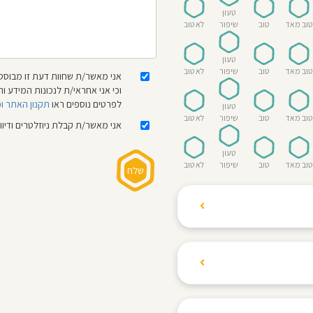
טעון
טוב מאד
טוב
שיפור
לא טוב
טעון
טוב מאד
טוב
שיפור
לא טוב
אני מאשר/ת שחוות דעת זו מבוססת
וכי אני אחראי/ת לנכונות המידע
לפרטים נוספים ראו
תקנון האתר ו
טעון
טוב מאד
טוב
שיפור
לא טוב
אני מאשר/ת קבלת ניוזלטרים ודיו
טעון
טוב מאד
טוב
שיפור
לא טוב
ת הגולשים לשתף רשמים
ם האישי ביחס לגני
והוגנת, ללא התלהמות,
קיצונית.
 הילדים! נעים להכיר,
 דברים העלולים לפגוע
מקום אחד את כל מה