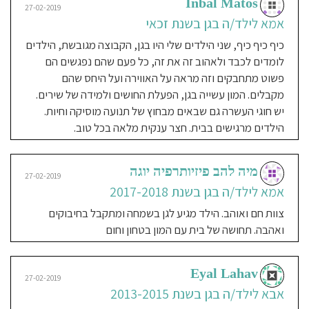
Inbal Matos
הבת שלי בקבוצת הצעירים בגן. לפני
27-02-2019
שרשמתי אותה לגן התלבטתי רבות.
אמא לילד/ה בגן בשנת זכאי
הספיקו לי חמש דקות עם הגננת המובילה
כיף כיף כיף, שני הילדים שלי היו בגן, הקבוצה מגובשת, הילדים
של הקבוצה על מנת להבין שהגעתי
לומדים לכבד ולאהוב זה את זה, כל פעם שהם נפגשים הם
למקום הנכון. הילדים זוכים לטיפול צמוד
פשוט מתחבקים וזה מראה על האווירה ועל היחס שהם
ואוהב. תכנים עשירים ופעילויות חווייתיות
מקבלים. המון עשייה בגן, הפעלת החושים ולמידה של שירים.
המאפשרות לילדים ללמוד על נושא
יש חוגי העשרה גם שבאים מבחוץ של תנועה מוסיקה וחיות.
מסוים במגוון דרכים. החוגים מושקעים
הילדים מרגישים בבית. חצר ענקית מלאה בכל טוב.
ובמהלכם דואגים לשיתוף כל ילדי
הקבוצה. אנו מקבלים עדכונים מהגן על
בסיס שותף. הצוות קשוב מאוד להורים.
מיה להב פיזיותרפיה יוגה
27-02-2019
והמדד הטוב ביותר הוא שהיא הולכת לגן
אמא לילד/ה בגן בשנת 2017-2018
בשמחה בבוקר ומעדיפה להמשיך לשחק
צוות חם ואוהב. הילד מגיע לגן בשמחה ומתקבל בחיבוקים
בגן אחר הצהריים. הגן טרם רבות
ואהבה. תחושה של בית עם המון בטחון וחום
להתפתחות שלה מתחילת השנה ועד
היום.
Eyal Lahav
27-02-2019
אבא לילד/ה בגן בשנת 2013-2015
Riki Kliker
27-02-2019