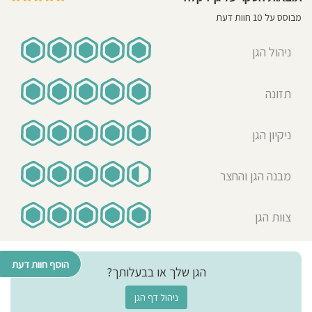
מבוסס על 10 חוות דעת
Eli Nevo
27-02-2019
ניהול הגן
אבא לילד/ה בגן בשנת 2018-
2019
תזונה
גן נפלא, צוות נהדר וחם, הילד הגיע לגן
באמצע השנה והתאקלם ממש מהר
(הודות גם לאופיו וגם לצוות הגן). הצוות
ניקיון הגן
כולו קשוב לבקשות וצרכים ומעביר מידע
על הנעשה עם הילד בצורה מאוד
מבנה הגן והחצר
מכבדת. יש דאגה ואהבה אמיתיים
שבאים לידי ביטוי גם שהילד חולה ולא
מגיע. יש אווירה חברית בין הילדים, החצר
צוות הגן
גדולה, נקיה ומסודרת (לא ענקית אבל
בהחלט מספיק גדולה). והדבר הכי חשוב
הוסף חוות דעת
שהילד הולך לגן עם חיוך וחוזר שמח, הוא
הגן שלך או בבעלותך?
מאוד אוהב את הצוות והילדים ומרבה
ניהול דף הגן
לדבר עליהם באהבה בבית.