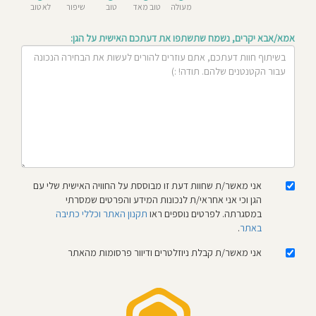
מעולה
טוב מאד
טוב
שיפור
לא טוב
חוסגן
אמא/אבא יקרים, נשמח שתשתפו את דעתכם האישית על הגן:
דיניות
רטיות
קנון
אתר
אני מאשר/ת שחוות דעת זו מבוססת על החוויה האישית שלי עם
הגן וכי אני אחראי/ת לנכונות המידע והפרטים שמסרתי
במסגרתה. לפרטים נוספים ראו
תקנון האתר וכללי כתיבה
באתר
.
אני מאשר/ת קבלת ניוזלטרים ודיוור פרסומות מהאתר