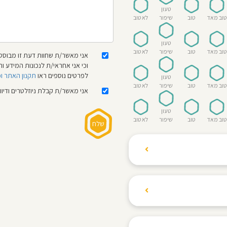
טעון
טוב מאד
טוב
שיפור
לא טוב
טעון
טוב מאד
טוב
שיפור
לא טוב
אני מאשר/ת שחוות דעת זו מבוססת
וכי אני אחראי/ת לנכונות המידע
לפרטים נוספים ראו
תקנון האתר ו
טעון
טוב מאד
טוב
שיפור
לא טוב
אני מאשר/ת קבלת ניוזלטרים ודיו
טעון
טוב מאד
טוב
שיפור
לא טוב
ת הגולשים לשתף רשמים
ם האישי ביחס לגני
והוגנת, ללא התלהמות,
קיצונית.
 הילדים! נעים להכיר,
 דברים העלולים לפגוע
מקום אחד את כל מה