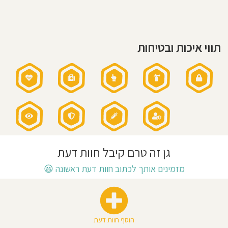
בשום
אירגון
חוסגן
שעות
פעילות
הגן:
7:30
דיניות
-
16:00
תווי איכות ובטיחות
רטיות
שעות
פעילות
בשישי:
סגור
קנון
אתר
גן זה טרם קיבל חוות דעת
מזמינים אותך לכתוב חוות דעת ראשונה
😃
הוסף חוות דעת