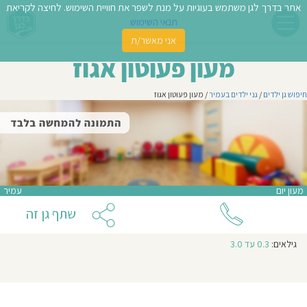
אתר בדרך לגן משתמש בעוגיות על מנת לשפר את חוויית השימוש. לחיצה לקריאת
תנאי השימוש
אני מאשר/ת
פשו
מעון פעוטון אגוז
ן
חיפוש גן ילדים
/
גני ילדים בעמיר
/ מעון פעוטון אגוז
לדים
צת
לינו
מעון יום
עמיר
תבו
שתף גן זה
וות
גילאים:
0.3 עד 3.0
עת
וסיפו