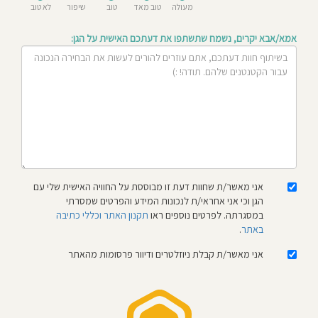
מעולה
טוב מאד
טוב
שיפור
לא טוב
חוסגן
אמא/אבא יקרים, נשמח שתשתפו את דעתכם האישית על הגן:
דיניות
רטיות
קנון
אתר
אני מאשר/ת שחוות דעת זו מבוססת על החוויה האישית שלי עם
הגן וכי אני אחראי/ת לנכונות המידע והפרטים שמסרתי
במסגרתה. לפרטים נוספים ראו
תקנון האתר וכללי כתיבה
באתר
.
אני מאשר/ת קבלת ניוזלטרים ודיוור פרסומות מהאתר