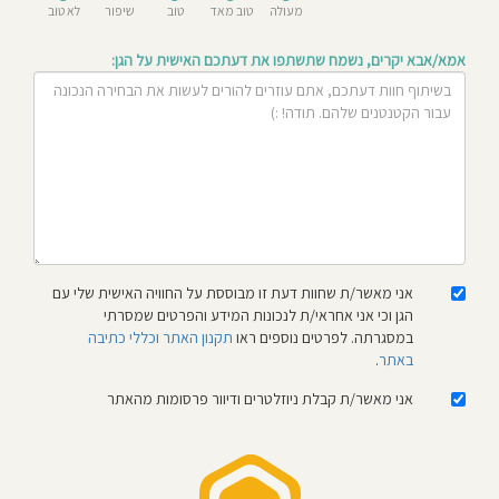
מעולה
טוב מאד
טוב
שיפור
לא טוב
חוסגן
אמא/אבא יקרים, נשמח שתשתפו את דעתכם האישית על הגן:
דיניות
רטיות
קנון
אתר
אני מאשר/ת שחוות דעת זו מבוססת על החוויה האישית שלי עם
הגן וכי אני אחראי/ת לנכונות המידע והפרטים שמסרתי
במסגרתה. לפרטים נוספים ראו
תקנון האתר וכללי כתיבה
באתר
.
אני מאשר/ת קבלת ניוזלטרים ודיוור פרסומות מהאתר