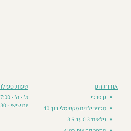
מבוסס
אודות הגן
שעות פעילות
גן
על
0
זה
גן פרטי
א' - ה' - 7:00 - 17:00
חוות
טרם
יום שישי - 7:30 - 12:30
דעת
מספר ילדים מקסימלי בגן: 40
קיבל
חוות
גילאים: 0.3 עד 3.6
דעת
מספר קבוצות בגן: 3