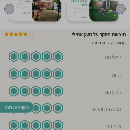
גן הבית של
גן ברודי
הצב
ד"ר חיים ברודי 9
תל אביב-יפו
>
<
ברודצקי 44
תל אביב יפו
173 מטר
143 מטר
תוצאות הסקר על מעון אמילי
5.0
מבוסס על 2 חוות דעת
ניהול הגן
תזונה
ניקיון הגן
הוסף חוות דעת
מבנה הגן והחצר
צוות הגן