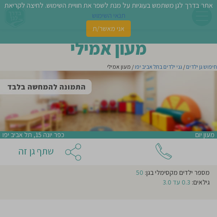
אתר בדרך לגן משתמש בעוגיות על מנת לשפר את חוויית השימוש. לחיצה לקריאת
תנאי השימוש
אני מאשר/ת
פשו
מעון אמילי
ן
חיפוש גן ילדים
/
גני ילדים בתל אביב יפו
/ מעון אמילי
לדים
אני מעונין שהודעה זו תישלח לגנים נוספים באזור
צת
לינו
אני מאשר/ת קבלת ניוזלטרים ודיוור מהאתר
מעון יום
כפר יונה 15, תל אביב יפו
תבו
שתף גן זה
וות
מספר
מספר ילדים מקסימלי בגן:
50
עת
קבוצות
בגן:
גילאים:
0.3 עד 3.0
3
מספר
וסיפו
ילדים
בכל
קבוצה