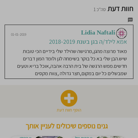
הרווחה
מעון
חוסגן
מקדם
חוות דעת
סה"כ 1
בריאות
גישה
חינוכית:
דיניות
רגיל
רטיות
Lidia Naftali
01-01-2019
אמא לילד/ה בגן בשנת 2018-2019
קנון
מאוד מרוצה מהגן,מרגישה שהילד שלי בידיים הכי טובות
שיש.הבן שלי בא כל בוקר בשימחה לגן ולומד המון דברים
אתר
חדשים.ממש הרגשה של בית הרבה אהבה,אוכל בריא וטעים
שמבשלים כל יום במקום,חצר גדולה ,צוות מקסים
הוסף חוות דעת
גנים נוספים שיכולים לעניין אותך