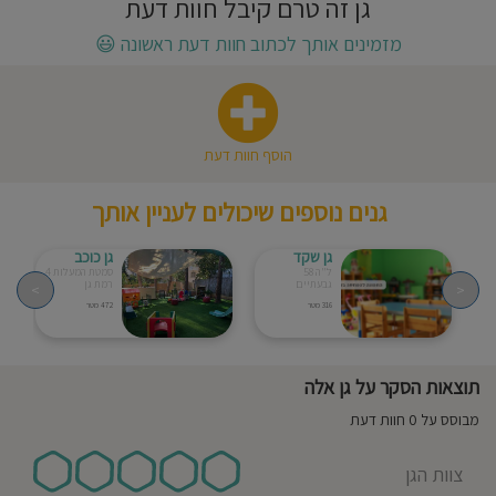
גן זה טרם קיבל חוות דעת
חוסגן
מזמינים אותך לכתוב חוות דעת ראשונה
😃
דיניות
רטיות
הוסף חוות דעת
קנון
גנים נוספים שיכולים לעניין אותך
אתר
גן שקד
גן כוכב
ל"ה 58
סמטת המעלות 4
גבעתיים
רמת גן
>
<
316 מטר
472 מטר
תוצאות הסקר על גן אלה
מבוסס על 0 חוות דעת
צוות הגן