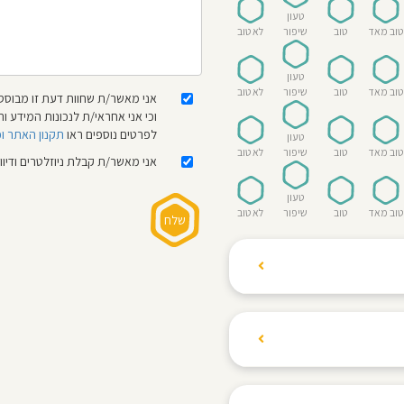
טעון
טוב מאד
טוב
שיפור
לא טוב
טעון
טוב מאד
טוב
שיפור
לא טוב
אני מאשר/ת שחוות דעת זו מבוססת
וכי אני אחראי/ת לנכונות המידע
לפרטים נוספים ראו
תקנון האתר ו
טעון
טוב מאד
טוב
שיפור
לא טוב
אני מאשר/ת קבלת ניוזלטרים ודיו
טעון
טוב מאד
טוב
שיפור
לא טוב
ת הגולשים לשתף רשמים
ם האישי ביחס לגני
והוגנת, ללא התלהמות,
קיצונית.
 הילדים! נעים להכיר,
 דברים העלולים לפגוע
מקום אחד את כל מה