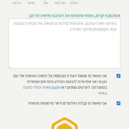
מעולה
טוב מאד
טוב
שיפור
לא טוב
חוסגן
אמא/אבא יקרים, נשמח שתשתפו את דעתכם האישית על הגן:
דיניות
רטיות
קנון
אתר
אני מאשר/ת שחוות דעת זו מבוססת על החוויה האישית שלי עם
הגן וכי אני אחראי/ת לנכונות המידע והפרטים שמסרתי
במסגרתה. לפרטים נוספים ראו
תקנון האתר וכללי כתיבה
באתר
.
אני מאשר/ת קבלת ניוזלטרים ודיוור פרסומות מהאתר