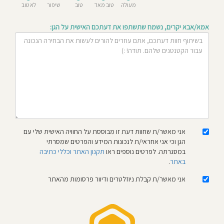
מעולה
טוב מאד
טוב
שיפור
לא טוב
חוסגן
אמא/אבא יקרים, נשמח שתשתפו את דעתכם האישית על הגן:
דיניות
רטיות
קנון
אתר
אני מאשר/ת שחוות דעת זו מבוססת על החוויה האישית שלי עם
הגן וכי אני אחראי/ת לנכונות המידע והפרטים שמסרתי
במסגרתה. לפרטים נוספים ראו
תקנון האתר וכללי כתיבה
באתר
.
אני מאשר/ת קבלת ניוזלטרים ודיוור פרסומות מהאתר