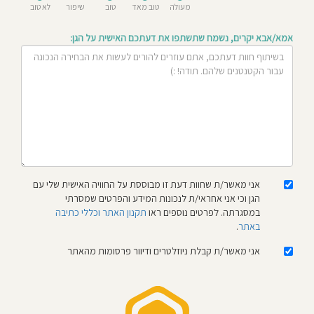
מעולה
טוב מאד
טוב
שיפור
לא טוב
חוסגן
אמא/אבא יקרים, נשמח שתשתפו את דעתכם האישית על הגן:
דיניות
רטיות
קנון
אתר
אני מאשר/ת שחוות דעת זו מבוססת על החוויה האישית שלי עם
הגן וכי אני אחראי/ת לנכונות המידע והפרטים שמסרתי
במסגרתה. לפרטים נוספים ראו
תקנון האתר וכללי כתיבה
באתר
.
אני מאשר/ת קבלת ניוזלטרים ודיוור פרסומות מהאתר