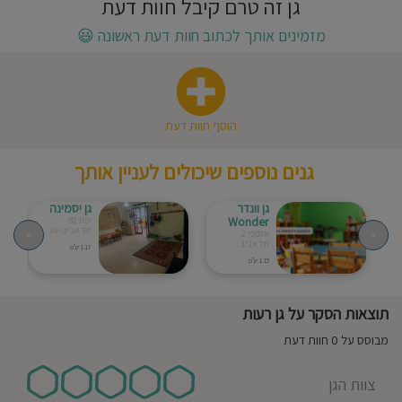
גן זה טרם קיבל חוות דעת
חוסגן
מזמינים אותך לכתוב חוות דעת ראשונה
😃
דיניות
רטיות
הוסף חוות דעת
קנון
גנים נוספים שיכולים לעניין אותך
אתר
גן וונדר
גן יסמינה
Wonder
יפת 82
תל אביב-יפו
>
<
אלפסי 2
תל אביב
1.17 ק"מ
1.15 ק"מ
תוצאות הסקר על גן רעות
מבוסס על 0 חוות דעת
צוות הגן