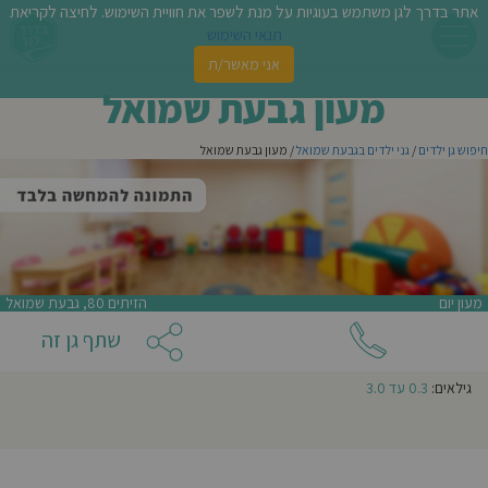
אתר בדרך לגן משתמש בעוגיות על מנת לשפר את חוויית השימוש. לחיצה לקריאת
צור קשר עם
מעון גבעת שמואל
תנאי השימוש
אני מאשר/ת
פשו
מעון גבעת שמואל
ן
חיפוש גן ילדים
/
גני ילדים בגבעת שמואל
/ מעון גבעת שמואל
לדים
צת
לינו
אני מעונין שהודעה זו תישלח לגנים נוספים באזור
מעון יום
הזיתים 80, גבעת שמואל
תבו
שתף גן זה
אני מאשר/ת קבלת ניוזלטרים ודיוור מהאתר
וות
גילאים:
0.3 עד 3.0
עת
וסיפו