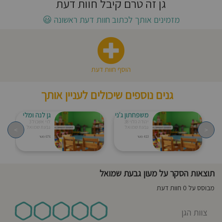
גן זה טרם קיבל חוות דעת
חוסגן
מזמינים אותך לכתוב חוות דעת ראשונה
😃
דיניות
רטיות
הוסף חוות דעת
קנון
גנים נוספים שיכולים לעניין אותך
אתר
משפחתון ג'ני
גן לנה ומלי
יהודה הלוי 38
לוי אשכול 3
גבעת שמואל
גבעת שמואל
>
<
413 מטר
676 מטר
תוצאות הסקר על מעון גבעת שמואל
מבוסס על 0 חוות דעת
צוות הגן