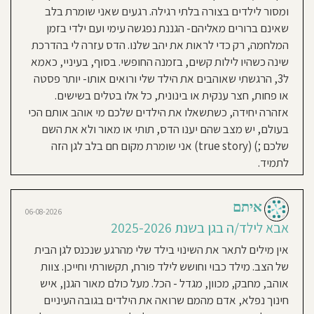
שמחה, צחוק, שירים וריקודים, אוכל
ומסור לילדים בצורה בלתי רגילה. רגעים שאני שומרת בלב
טעים ומקום בטוח. מה ילד צריך יותר?
שאינם ברורים מאליהם- הגננת נפגשה עימי ועם ילדי בזמן
אנחנו ממליצים בחום על הגן.
המלחמה, רק כדי לראות את יהב שלנו. הדס עזרה לי בהדרכת
שינה כשהיו לילות קשים, בזמנה החופשי. בסוף, בעיניי, כאמא
ל3, הרגשתי שאוהבים את הילד שלי ורואים אותו- יותר פסטה
ינון ש
06-08-2026
או פחות, חצר ענקית או בינונית, כל אלו בטלים בשישים.
אבא לילד/ה בגן בשנת 2025-
אזהרה יחידה, כשתשאלו את הילדים שלכם מי אוהב אותם הכי
2026
בעולם, יש מצב שהם יענו הדס, תותי או מאור ולא את השם
שלכם ;) (true story) אני שומרת מקום חם בלב לגן הזה
אחרי שנה בגן וצפי לשנה נוספת, ללא
לתמיד.
ספק מקום מדהים שחושב ושם פוקוס
על הילד. בעיקר בא לידי ביטוי בצוות
אוהב ויציב,תכנים,אהבה אין סופית
איתם
06-08-2026
לילדים וניהול מדויק של הדס. מרגיש
אבא לילד/ה בגן בשנת 2025-2026
כמו תחושה משפחתית ולא בית ספר
לפעוטות.
אין מילים לתאר את השינוי בילד שלי מהרגע שנכנס לגן הבית
של הצב. מילד כבוי וחושש לילד פורח, תקשורתי וחייכן. צוות
אוהב, מחבק, מכוון, מגדל - הכל. מעל כולם מאור הגנן, איש
סיון ברושי
06-08-2026
חינוך נפלא, אדם מהמם שרואה את הילדים בגובה העיניים
אבא לילד/ה בגן בשנת 2024-