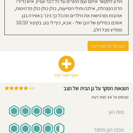
ויודע לתקשר איתם ועם ההורים על כל דבר ועניין. איש נדיר!
2026
הדס המנהלת, אילנה ותילי הסייעות, כולן כולן כולן מדהימות,
אוהבות ומרגישות את הילדים וזה כל כך ניכר באווירה בגן.
הבית של הצב היה המקום בו הילד שלנו
אסכם במילים של הבן שלי - אבא, כיף לי בגן. בקיצור 10/10
הפסיק לבכות, אחרי מספר נסיונות
ממליץ מכל הלב.
במשפחתונים שונים באיזור. מהרגע
הראשון היה חיבור מעולה עם הצוות,
שהיה מכיל, מסור, אחראי ובעל ערכים
הצג עוד 36 חוות דעת
וסטנדרטים גבוהים מאוד בחינוך.
ממליץ בחום ובאהבה.
הוסף חוות דעת
אביטל כהן
21-08-2025
אמא לילד/ה בגן בשנת 2024-
תוצאות הסקר על גן הבית של הצב
4.8
2025
מבוסס על 44 חוות דעת
גן שהוא כולו לב גדול ואהבה. הבת שלי
צוות הגן
נכנסה השנה לכיתת הבוגרים, וכבר
מהיום הראשון נוצר בינה לבין הצוות
קשר חם ומיידי. הצוות המדהים ידע
מבנה הגן והחצר