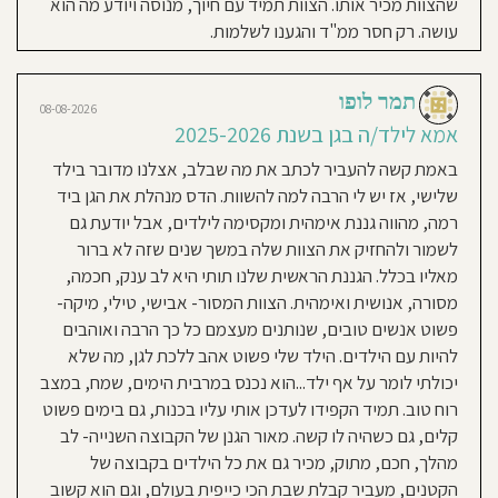
שהצוות מכיר אותו. הצוות תמיד עם חיוך, מנוסה ויודע מה הוא
07:30-
16:00
ושאני משאירה אותה בידיים טובות
חוסגן
\
עושה. רק חסר ממ"ד והגענו לשלמות.
16:45
ומסורות. למאור ולתותי יש גישה יוצאת
שעות
דופן לילדים, הבת שלי כ"כ אוהבת
פעילות
דיניות
בשישי:
08:30-
אותם, ורואים אך הם מלמדים את
תמר לופו
12:30
08-08-2026
רטיות
הילדים לערכים של חברות, נתינה
אמא לילד/ה בגן בשנת 2025-2026
וסבלנות - לא מובן מאליו בגילאים
באמת קשה להעביר לכתב את מה שבלב, אצלנו מדובר בילד
קנון
צעירים כל כך. הדס מנהלת את הגן
שלישי, אז יש לי הרבה למה להשוות. הדס מנהלת את הגן ביד
במקצועיות, ותמיד אפשר לסמוך עליה
אתר
רמה, מהווה גננת אימהית ומקסימה לילדים, אבל יודעת גם
שהיא דואגת לצוות ערכי ואיכותי,
לשמור ולהחזיק את הצוות שלה במשך שנים שזה לא ברור
שבעיני זה הדבר הכי חשוב!
מאליו בכלל. הגננת הראשית שלנו תותי היא לב ענק, חכמה,
מסורה, אנושית ואימהית. הצוות המסור- אבישי, טילי, מיקה-
פשוט אנשים טובים, שנותנים מעצמם כל כך הרבה ואוהבים
שרון
06-08-2026
להיות עם הילדים. הילד שלי פשוט אהב ללכת לגן, מה שלא
אמא לילד/ה בגן בשנת 2025-
יכולתי לומר על אף ילד...הוא נכנס במרבית הימים, שמח, במצב
2026
רוח טוב. תמיד הקפידו לעדכן אותי עליו בכנות, גם בימים פשוט
ילד שלישי שלנו בבית של הצב, זה
קלים, גם כשהיה לו קשה. מאור הגנן של הקבוצה השנייה- לב
אומר הכל. בשבילנו זאת כבר משפחה.
מהלך, חכם, מתוק, מכיר גם את כל הילדים בקבוצה של
כמויות של חום ואהבה ,חיבוקים,
הקטנים, מעביר קבלת שבת הכי כייפית בעולם, וגם הוא קשוב