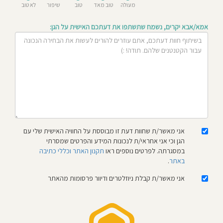
מעולה
טוב מאד
טוב
שיפור
לא טוב
חוסגן
אמא/אבא יקרים, נשמח שתשתפו את דעתכם האישית על הגן:
דיניות
רטיות
קנון
אתר
אני מאשר/ת שחוות דעת זו מבוססת על החוויה האישית שלי עם
הגן וכי אני אחראי/ת לנכונות המידע והפרטים שמסרתי
במסגרתה. לפרטים נוספים ראו
תקנון האתר וכללי כתיבה
באתר
.
אני מאשר/ת קבלת ניוזלטרים ודיוור פרסומות מהאתר