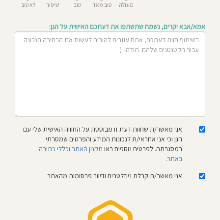
מעולה
טוב מאד
טוב
שיפור
לא טוב
חוסגן
אמא/אבא יקרים, נשמח שתשתפו את דעתכם האישית על הגן:
דיניות
רטיות
קנון
אתר
אני מאשר/ת שחוות דעת זו מבוססת על החוויה האישית שלי עם
הגן וכי אני אחראי/ת לנכונות המידע והפרטים שמסרתי
במסגרתה. לפרטים נוספים ראו
תקנון האתר וכללי כתיבה
באתר
.
אני מאשר/ת קבלת ניוזלטרים ודיוור פרסומות מהאתר